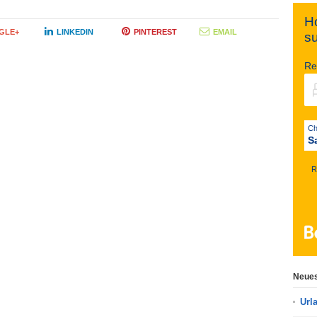
Ho
GLE+
LINKEDIN
PINTEREST
EMAIL
s
Re
S
R
Neues
Url