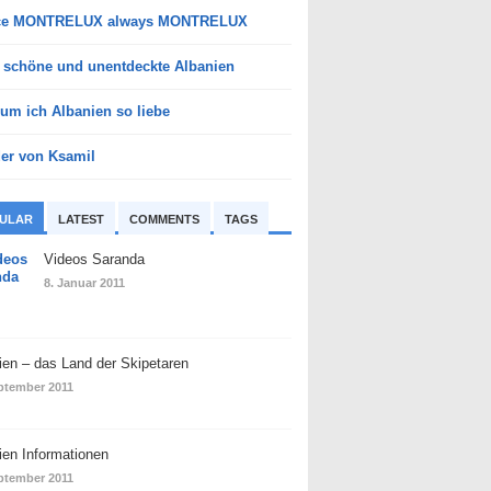
ce MONTRELUX always MONTRELUX
 schöne und unentdeckte Albanien
um ich Albanien so liebe
der von Ksamil
ULAR
LATEST
COMMENTS
TAGS
Videos Saranda
8. Januar 2011
ien – das Land der Skipetaren
ptember 2011
ien Informationen
ptember 2011