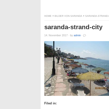
HOME
BILDER VON SARANDA
SARANDA-STRAND-
saranda-strand-city
14. November 2017
·
by
admin
·
Filed in: