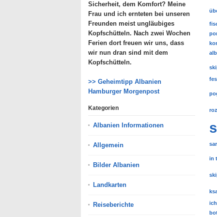
Sicherheit, dem Komfort? Meine
üb
Frau und ich ernteten bei unseren
Freunden meist ungläubiges
fi
Kopfschütteln. Nach zwei Wochen
po
Ferien dort freuen wir uns, dass
kon
wir nun dran sind mit dem
al
Kopfschütteln.
sk
fe
>> Geheimtipp Albanien
Hamburger Morgenpost
po
Kategorien
ro
s
Albanien Informationen
sa
Allgemein
in 
Bilder Albanien
sk
Landkarten
ks
ich
Reiseberichte
bo