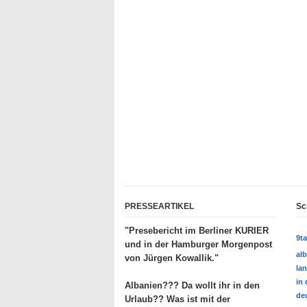
PRESSEARTIKEL
Sc
"Presebericht im Berliner KURIER
9t
und in der Hamburger Morgenpost
al
von Jürgen Kowallik."
lan
in
Albanien??? Da wollt ihr in den
deu
Urlaub?? Was ist mit der