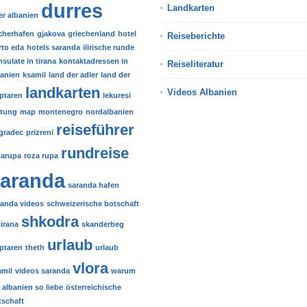
durres
Landkarten
er albanien
scherhafen
gjakova
griechenland
hotel
Reiseberichte
rto eda
hotels saranda
ilirische runde
sulate in tirana
kontaktadressen in
Reiseliteratur
banien
ksamil
land der adler
land der
landkarten
Videos Albanien
iptaren
lekuresi
stung
map
montenegro
nordalbanien
reiseführer
gradec
prizreni
rundreise
zarupa
roza rupa
aranda
saranda hafen
randa videos
schweizerische botschaft
shkodra
tirana
skanderbeg
urlaub
iptaren
theth
urlaub
vlora
amil
videos saranda
warum
 albanien so liebe
österreichische
tschaft