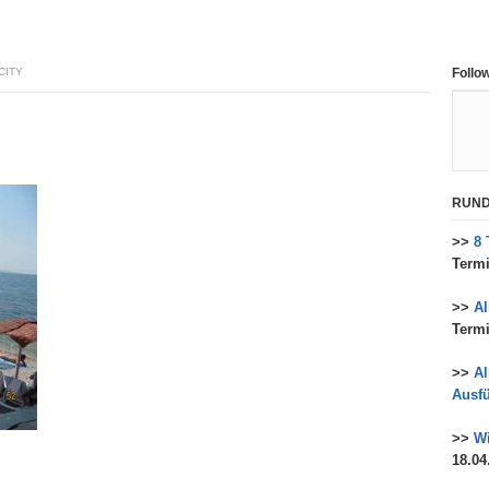
CITY
Follo
RUND
>>
8 
Termi
>>
A
Termi
>>
Al
Ausfü
>>
Wi
18.04