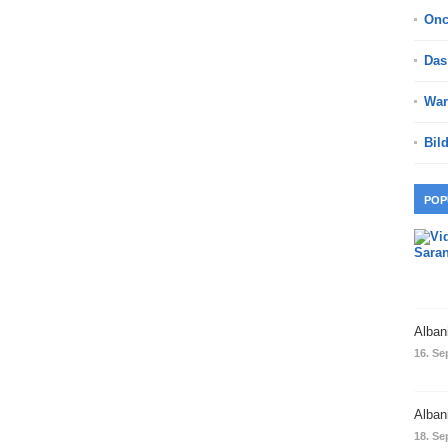
On
Das
War
Bil
POP
Alban
16. Se
Alban
18. Se