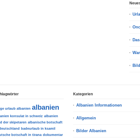
Neues
Url
On
Das
War
Bil
hlagwörter
Kategorien
Albanien Informationen
albanien
age urlaub albanien
banien konsulat in schweiz
albanien
Allgemein
d der skipetaren
albanische botschaft
 deutschland
badeurlaub in ksamil
Bilder Albanien
tsche botschaft in tirana
dokumentar