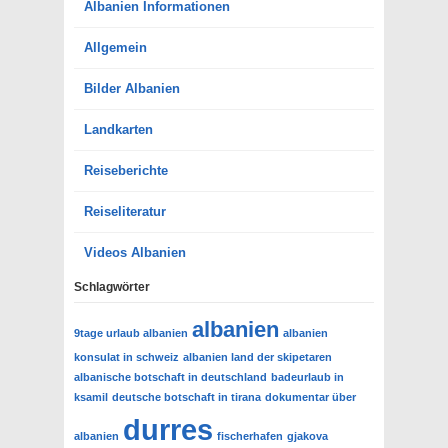
Albanien Informationen
Allgemein
Bilder Albanien
Landkarten
Reiseberichte
Reiseliteratur
Videos Albanien
Schlagwörter
albanien
9tage urlaub albanien
albanien
konsulat in schweiz
albanien land der skipetaren
albanische botschaft in deutschland
badeurlaub in
ksamil
deutsche botschaft in tirana
dokumentar über
durres
albanien
fischerhafen
gjakova