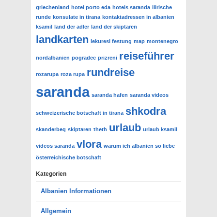
griechenland
hotel porto eda
hotels saranda
ilirische
runde
konsulate in tirana
kontaktadressen in albanien
ksamil
land der adler
land der skiptaren
landkarten
lekuresi festung
map
montenegro
reiseführer
nordalbanien
pogradec
prizreni
rundreise
rozarupa
roza rupa
saranda
saranda hafen
saranda videos
shkodra
schweizerische botschaft in tirana
urlaub
skanderbeg
skiptaren
theth
urlaub ksamil
vlora
videos saranda
warum ich albanien so liebe
österreichische botschaft
Kategorien
Albanien Informationen
Allgemein