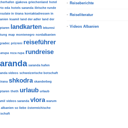
scherhafen
gjakova
griechenland
hotel
Reiseberichte
rto eda
hotels saranda
ilirische runde
sulate in tirana
kontaktadressen in
Reiseliteratur
banien
ksamil
land der adler
land der
landkarten
Videos Albanien
iptaren
lekuresi
stung
map
montenegro
nordalbanien
reiseführer
gradec
prizreni
rundreise
zarupa
roza rupa
aranda
saranda hafen
randa videos
schweizerische botschaft
shkodra
tirana
skanderbeg
urlaub
iptaren
theth
urlaub
vlora
amil
videos saranda
warum
 albanien so liebe
österreichische
tschaft