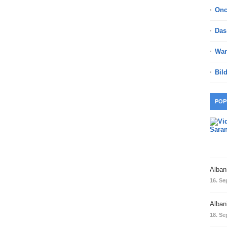
On
Das
War
Bil
POP
Alban
16. Se
Alban
18. Se