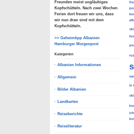
Freunden meist ungläubiges
fi
Kopfschütteln. Nach zwei Wochen
po
Ferien dort freuen wir uns, dass
kon
wir nun dran sind mit dem
al
Kopfschütteln.
sk
fe
>> Geheimtipp Albanien
Hamburger Morgenpost
po
Kategorien
ro
s
Albanien Informationen
sa
Allgemein
in 
Bilder Albanien
sk
Landkarten
ks
ich
Reiseberichte
bo
Reiseliteratur