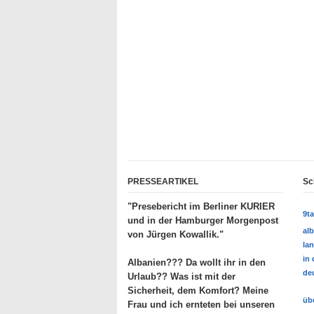
PRESSEARTIKEL
Sc
"Presebericht im Berliner KURIER
9t
und in der Hamburger Morgenpost
al
von Jürgen Kowallik."
lan
in
Albanien??? Da wollt ihr in den
deu
Urlaub?? Was ist mit der
Sicherheit, dem Komfort? Meine
üb
Frau und ich ernteten bei unseren