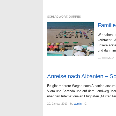
SCHLAGWORT:
DURRES
Familie
Wir haben u
verbracht. W
unsere erst
und dann i
21. April 2014
Anreise nach Albanien – S
Es gibt mehrere Wegen nach Albanien anzurei
Vlora und Saranda und auf dem Landweg über
über den Internationalen Flughafen „Mutter Te
20. Januar 2013
·
by
admin
·