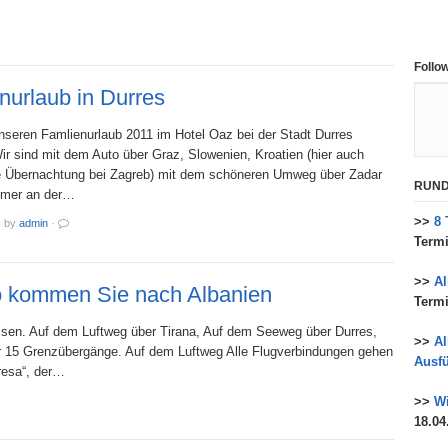
Follo
nurlaub in Durres
nseren Famlienurlaub 2011 im Hotel Oaz bei der Stadt Durres
ir sind mit dem Auto über Graz, Slowenien, Kroatien (hier auch
e Übernachtung bei Zagreb) mit dem schöneren Umweg über Zadar
RUND
mmer an der…
>>
8 
·
by
admin
·
Termi
>>
A
o kommen Sie nach Albanien
Termi
sen. Auf dem Luftweg über Tirana, Auf dem Seeweg über Durres,
>>
Al
 15 Grenzübergänge. Auf dem Luftweg Alle Flugverbindungen gehen
Ausfü
resa“, der…
>>
Wi
18.04