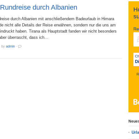
 Rundreise durch Albanien
Ho
s
reise durch Albanien mit anschließendem Badeurlaub in Himara
de nicht alle Details der Reise erwähnen, sondern nur die uns am
Re
indruckt haben. Tirana als Hauptstadt fanden wir nicht besonders
aber überrascht, dass ich…
·
by
admin
·
D
R
Neues
Url