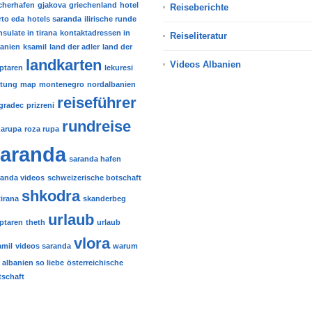
scherhafen
gjakova
griechenland
hotel
Reiseberichte
rto eda
hotels saranda
ilirische runde
sulate in tirana
kontaktadressen in
Reiseliteratur
banien
ksamil
land der adler
land der
landkarten
Videos Albanien
iptaren
lekuresi
stung
map
montenegro
nordalbanien
reiseführer
gradec
prizreni
rundreise
zarupa
roza rupa
aranda
saranda hafen
randa videos
schweizerische botschaft
shkodra
tirana
skanderbeg
urlaub
iptaren
theth
urlaub
vlora
amil
videos saranda
warum
 albanien so liebe
österreichische
tschaft