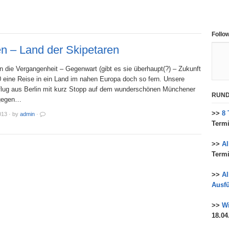
Follo
n – Land der Skipetaren
n die Vergangenheit – Gegenwart (gibt es sie überhaupt(?) – Zukunft
 eine Reise in ein Land im nahen Europa doch so fern. Unsere
flug aus Berlin mit kurz Stopp auf dem wunderschönen Münchener
RUND
 gegen…
>>
8 
013
·
by
admin
·
Termi
>>
A
Termi
>>
Al
Ausfü
>>
Wi
18.04