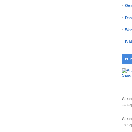
On
Das
War
Bil
POP
Alban
16. Se
Alban
18. Se