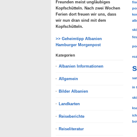
Freunden meist ungläubiges
fi
Kopfschütteln. Nach zwei Wochen
po
Ferien dort freuen wir uns, dass
kon
wir nun dran sind mit dem
al
Kopfschütteln.
sk
fe
>> Geheimtipp Albanien
Hamburger Morgenpost
po
Kategorien
ro
s
Albanien Informationen
sa
Allgemein
in 
Bilder Albanien
sk
Landkarten
ks
ich
Reiseberichte
bo
Reiseliteratur