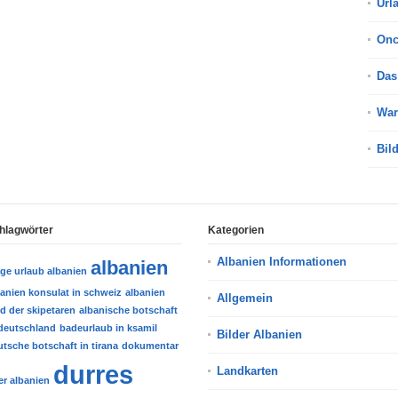
Url
On
Das
War
Bil
hlagwörter
Kategorien
Albanien Informationen
albanien
age urlaub albanien
banien konsulat in schweiz
albanien
Allgemein
d der skipetaren
albanische botschaft
 deutschland
badeurlaub in ksamil
Bilder Albanien
tsche botschaft in tirana
dokumentar
durres
Landkarten
er albanien