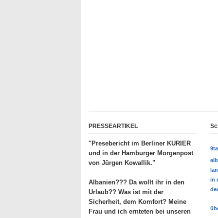
PRESSEARTIKEL
Sc
"Presebericht im Berliner KURIER
9t
und in der Hamburger Morgenpost
al
von Jürgen Kowallik."
lan
in
Albanien??? Da wollt ihr in den
deu
Urlaub?? Was ist mit der
Sicherheit, dem Komfort? Meine
üb
Frau und ich ernteten bei unseren