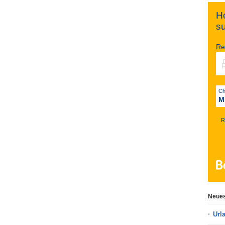
Ho
s
Re
M
R
Neues
Url