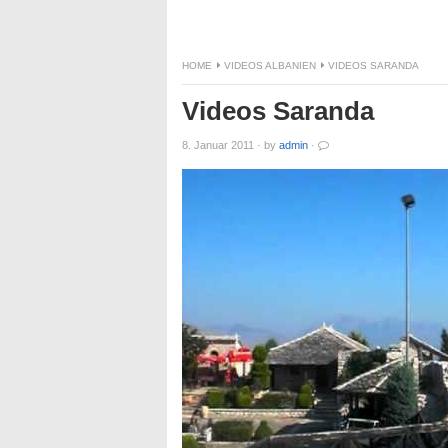
HOME
VIDEOS ALBANIEN
VIDEOS SARANDA
Videos Saranda
8. Januar 2011
·
by
admin
·