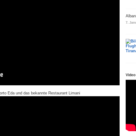
Alban
7. Jan
Video
Porto Eda und das bekannte Restaurant Limani