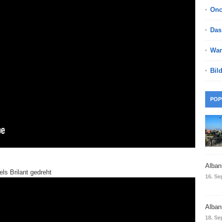
On
Das
War
Bil
POP
Alban
ls Brilant gedreht
16. Se
Alban
18. Se