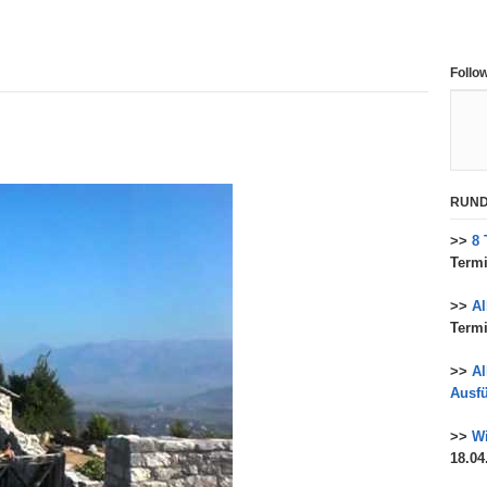
Follo
RUND
>>
8 
Termi
>>
A
Termi
>>
Al
Ausfü
>>
Wi
18.04