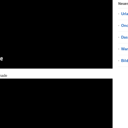
Neues
Url
On
Das
War
Bil
nade