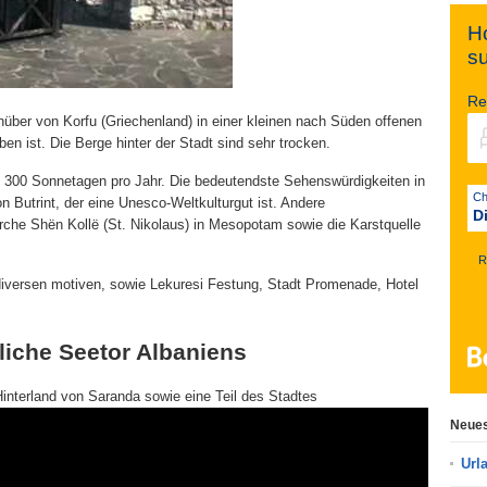
Ho
s
Re
nüber von Korfu (Griechenland) in einer kleinen nach Süden offenen
n ist. Die Berge hinter der Stadt sind sehr trocken.
t 300 Sonnetagen pro Jahr. Die bedeutendste Sehenswürdigkeiten in
n Butrint, der eine Unesco-Weltkulturgut ist. Andere
D
rche Shën Kollë (St. Nikolaus) in Mesopotam sowie die Karstquelle
R
diversen motiven, sowie Lekuresi Festung, Stadt Promenade, Hotel
liche Seetor Albaniens
interland von Saranda sowie eine Teil des Stadtes
Neues
Url