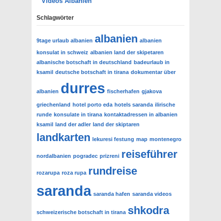
Videos Albanien
Schlagwörter
albanien
9tage urlaub albanien
albanien
konsulat in schweiz
albanien land der skipetaren
albanische botschaft in deutschland
badeurlaub in
ksamil
deutsche botschaft in tirana
dokumentar über
durres
albanien
fischerhafen
gjakova
griechenland
hotel porto eda
hotels saranda
ilirische
runde
konsulate in tirana
kontaktadressen in albanien
ksamil
land der adler
land der skiptaren
landkarten
lekuresi festung
map
montenegro
reiseführer
nordalbanien
pogradec
prizreni
rundreise
rozarupa
roza rupa
saranda
saranda hafen
saranda videos
shkodra
schweizerische botschaft in tirana