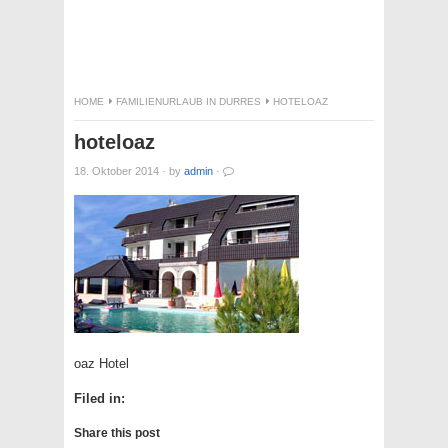
HOME
FAMILIENURLAUB IN DURRES
HOTELOAZ
hoteloaz
18. Oktober 2014
·
by
admin
·
oaz Hotel
Filed in:
Share this post